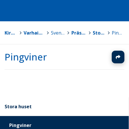
Kirkkonummi
>
Varhaiskasvatus - Småbarnspedagogik
>
Svensk småbarnspedagogik
>
Prästgårdsbackens daghem
>
Stora huset
>
Pingviner
Pingviner
Stora huset
Pingviner