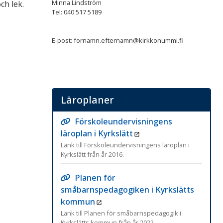
Minna Lindström
ch lek.
Tel: 040 517 5189
E-post: fornamn.efternamn@kirkkonummi.fi
Läroplaner
Förskoleundervisningens
läroplan i Kyrkslätt
Länk till Förskoleundervisningens läroplan i
Kyrkslätt från år 2016.
Planen för
småbarnspedagogiken i Kyrkslätts
kommun
Länk till Planen för småbarnspedagogik i
Kyrkslätts kommun från år 2022.