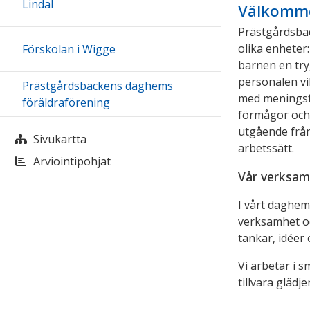
Lindal
Välkomme
Prästgårdsbac
olika enheter:
Förskolan i Wigge
barnen en tryg
personalen vi
Prästgårdsbackens daghems
med meningsfu
föräldraförening
förmågor och 
utgående från
Sivukartta
arbetssätt.
Arviointipohjat
Vår verksam
I vårt daghem 
verksamhet oc
tankar, idéer 
Vi arbetar i 
tillvara glädj