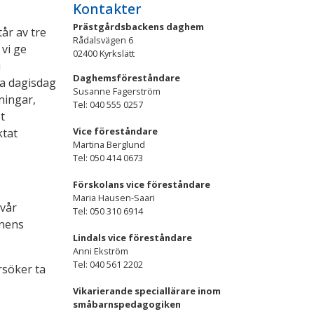
Kontakter
Prästgårdsbackens daghem
år av tre
Rådalsvägen 6
 vi ge
02400 Kyrkslätt
i
Daghemsföreståndare
ra dagisdag
Susanne Fagerström
ningar,
Tel: 040 555 0257
t
Vice föreståndare
ktat
Martina Berglund
Tel: 050 414 0673
Förskolans vice föreståndare
Maria Hausen-Saari
 vår
Tel: 050 310 6914
rnens
Lindals vice föreståndare
Anni Ekström
Tel: 040 561 2202
rsöker ta
Vikarierande speciallärare inom
småbarnspedagogiken