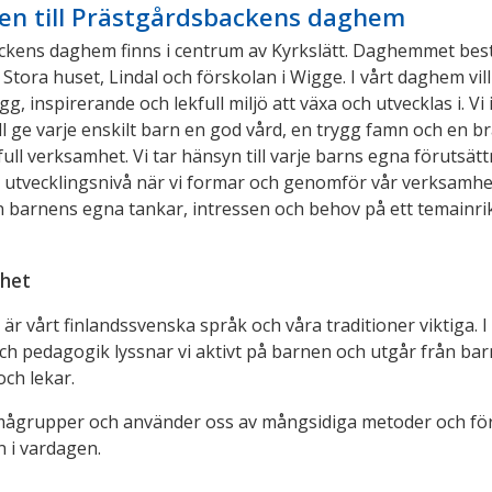
n till Prästgårdsbackens daghem
kens daghem finns i centrum av Kyrkslätt. Daghemmet best
 Stora huset, Lindal och förskolan i Wigge. I vårt daghem vill
g, inspirerande och lekfull miljö att växa och utvecklas i. Vi 
ll ge varje enskilt barn en god vård, en trygg famn och en b
ll verksamhet. Vi tar hänsyn till varje barns egna förutsätt
utvecklingsnivå när vi formar och genomför vår verksamhe
 barnens egna tankar, intressen och behov på ett temainri
het
är vårt finlandssvenska språk och våra traditioner viktiga. I
h pedagogik lyssnar vi aktivt på barnen och utgår från ba
och lekar.
smågrupper och använder oss av mångsidiga metoder och fö
en i vardagen.