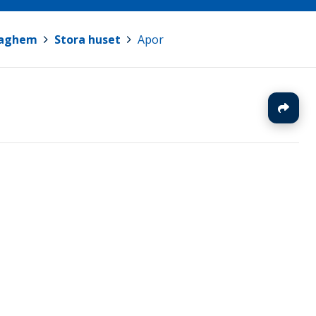
daghem
>
Stora huset
>
Apor
J