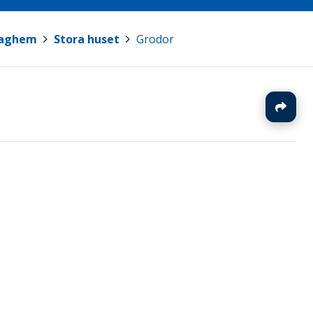
daghem
>
Stora huset
>
Grodor
J