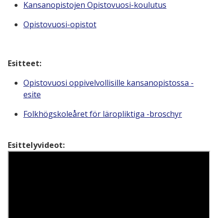
Kansan
opistojen
Opistovuosi-koulutus
Opistovuosi-opistot
Esitteet:
Opistovuosi oppivelvollisille kansanopistossa -
esite
Folkhögskoleåret för läropliktiga -broschyr
Esittelyvideot: