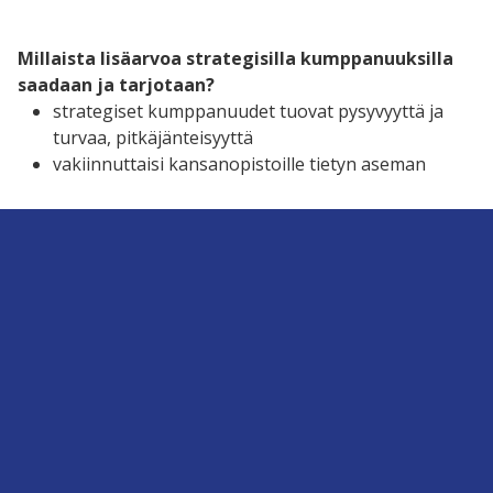
Millaista lisäarvoa strategisilla kumppanuuksilla
saadaan ja tarjotaan?
strategiset kumppanuudet tuovat pysyvyyttä ja
turvaa, pitkäjänteisyyttä
vakiinnuttaisi kansanopistoille tietyn aseman
Mitkä ovat kenenkin roolit kumppanuuksien
hoidossa?
tutut yhteistyötahot tunnetaan ja on selkeä, uudet
KOPS-kumppanuudet ovat vielä hakusessa
Käytännön kehittämisehdotukset ja ideat
kumppanuusajattelun kehittämiseksi (esim.
steppejä kumppanuustyön kehittämiselle)
olemassa olevien kontaktien kohtaamista,
tiedottamista