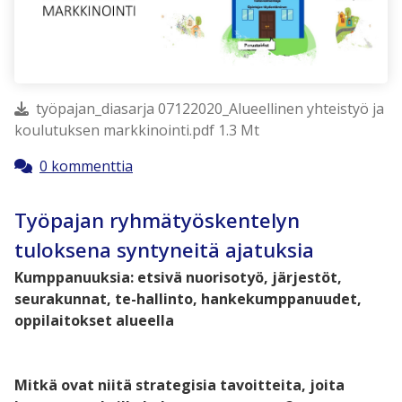
työpajan_diasarja 07122020_Alueellinen yhteistyö ja
koulutuksen markkinointi.pdf 1.3 Mt
0 kommenttia
Työpajan ryhmätyöskentelyn
tuloksena syntyneitä ajatuksia
Kumppanuuksia: etsivä nuorisotyö, järjestöt,
seurakunnat, te-hallinto, hankekumppanuudet,
oppilaitokset alueella
Mitkä ovat niitä strategisia tavoitteita, joita