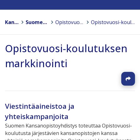
Kansanopistot
>
Suomen Kansanopistoyhdistys – Finlands Folkhögskolförening ry
>
Opistovuosi - Kansanopistojen oppivelvollisille suunnattu vapaan sivistystyön koulutus
>
Opistovuosi-koulutuksen markkinointi
Opistovuosi-koulutuksen
markkinointi
Viestintäaineistoa ja
yhteiskampanjoita
Suomen Kansanopistoyhdistys toteuttaa Opistovuosi-
koulutusta järjestävien kansanopistojen kanssa