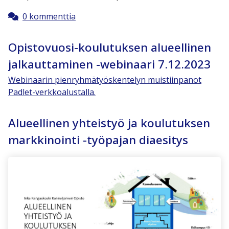
0 kommenttia
Opistovuosi-koulutuksen alueellinen
jalkauttaminen -webinaari 7.12.2023
Webinaarin pienryhmätyöskentelyn muistiinpanot
Padlet-verkkoalustalla.
Alueellinen yhteistyö ja koulutuksen
markkinointi -työpajan diaesitys