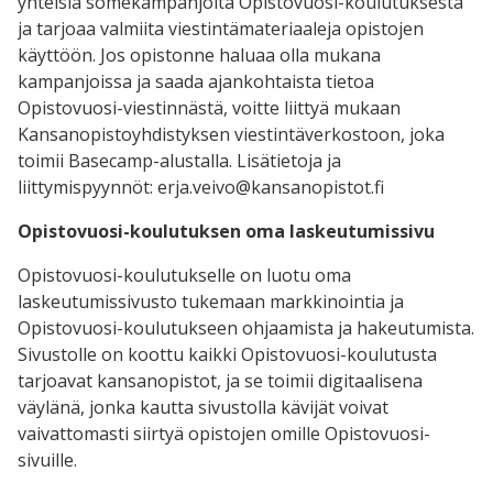
yhteisiä somekampanjoita Opistovuosi-koulutuksesta
ja tarjoaa valmiita viestintämateriaaleja opistojen
käyttöön. Jos opistonne haluaa olla mukana
kampanjoissa ja saada ajankohtaista tietoa
Opistovuosi-viestinnästä, voitte liittyä mukaan
Kansanopistoyhdistyksen viestintäverkostoon, joka
toimii Basecamp-alustalla. Lisätietoja ja
liittymispyynnöt: erja.veivo@kansanopistot.fi
Opistovuosi-koulutuksen oma laskeutumissivu
Opistovuosi-koulutukselle on luotu oma
laskeutumissivusto tukemaan markkinointia ja
Opistovuosi-koulutukseen ohjaamista ja hakeutumista.
Sivustolle on koottu kaikki Opistovuosi-koulutusta
tarjoavat kansanopistot, ja se toimii digitaalisena
väylänä, jonka kautta sivustolla kävijät voivat
vaivattomasti siirtyä opistojen omille Opistovuosi-
sivuille.