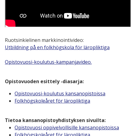
Ruotsinkielinen markkinointivideo:
Utbildning på en folkhögskola för läropliktiga
Opistovuosi-koulutus-kampanjavideo.
Opistovuoden esittely -diasarja:
Opistovuosi-koulutus kansanopistoissa
Folkhögskoleåret för läropliktiga
Tietoa kansanopistoyhdistyksen sivuilta:
Opistovuosi oppivelvollisille kansanopistoissa
Folkhögskoleåret för läropliktiga