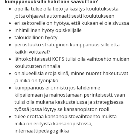
kumppanuuksilla halutaan saavuttaa?
opoilla tulee olla tieto ja käsitys koulutuksesta,
jotta ohjaavat automaattisesti koulutukseen
eri sektoreille on hyötyä, että kukaan ei ole sivussa
inhimillinen hyöty opiskelijalle
taloudellinen hyöty
perustuuko strateginen kumppanuus sille että
kaikki voittavat?
lähtökohtaisesti KOPS tulisi olla vaihtoehto muiden
koulutusten rinnalla
on alueellisia eroja siinä, minne nuoret hakeutuvat
ja mikä on työnjako
kumppanuus ei onnistu jos lähdemme
kilpailemaan ja mainostamaan perinteisesti, vaan
tulisi olla mukana keskustelussa ja strategisessa
työssä jossa löytyy se kansanopiston rooli
tulee erottaa kansanopistovaihtoehto muista:
mikä on erityistä kansanopistossa,
internaattipedagogiikka