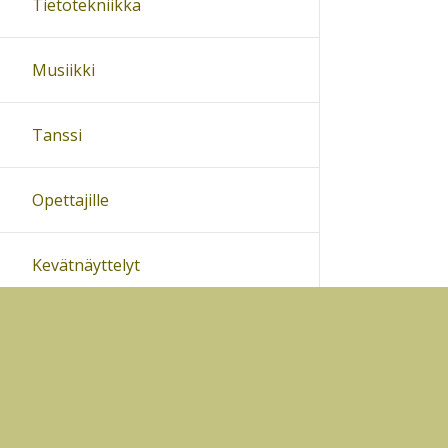
Tietotekniikka
Musiikki
Tanssi
Opettajille
Kevätnäyttelyt
Kokoukset
Sivukartta