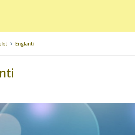
elet
>
Englanti
nti