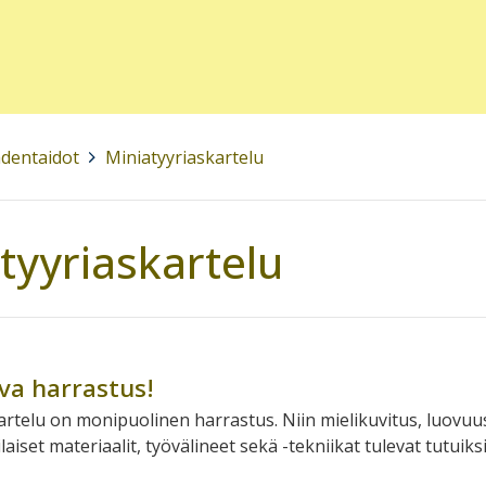
dentaidot
>
Miniatyyriaskartelu
tyyriaskartelu
va harrastus!
artelu on monipuolinen harrastus. Niin mielikuvitus, luovu
laiset materiaalit, työvälineet sekä -tekniikat tulevat tutuiks