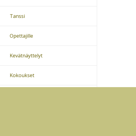
Tanssi
Opettajille
Kevätnäyttelyt
Kokoukset
Sivukartta
Ohjeet
Lähetä palautetta Peda.net-y
Saavutettavuus
Ilmoita asiaton sisältö