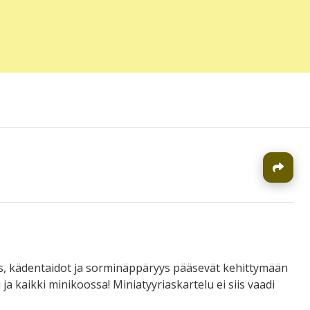
J
us, kädentaidot ja sorminäppäryys pääsevät kehittymään
i ja kaikki minikoossa! Miniatyyriaskartelu ei siis vaadi