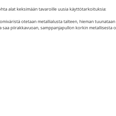
ohta alat keksimään tavaroille uusia käyttötarkoituksia:
omiväristä otetaan metallialusta talteen, hieman tuunataan 
a saa piirakkavuoan, samppanjapullon korkin metallisesta os