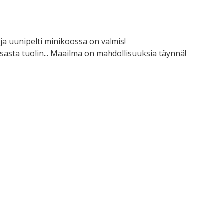
ja uunipelti minikoossa on valmis!
asta tuolin... Maailma on mahdollisuuksia täynnä!