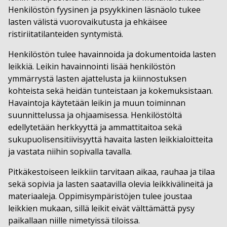
Henkilöstön fyysinen ja psyykkinen läsnäolo tukee
lasten välistä vuorovaikutusta ja ehkäisee
ristiriitatilanteiden syntymistä.
Henkilöstön tulee havainnoida ja dokumentoida lasten
leikkiä. Leikin havainnointi lisää henkilöstön
ymmärrystä lasten ajattelusta ja kiinnostuksen
kohteista sekä heidän tunteistaan ja kokemuksistaan.
Havaintoja käytetään leikin ja muun toiminnan
suunnittelussa ja ohjaamisessa. Henkilöstöltä
edellytetään herkkyyttä ja ammattitaitoa sekä
sukupuolisensitiivisyyttä havaita lasten leikkialoitteita
ja vastata niihin sopivalla tavalla.
Pitkäkestoiseen leikkiin tarvitaan aikaa, rauhaa ja tilaa
sekä sopivia ja lasten saatavilla olevia leikkivälineitä ja
materiaaleja. Oppimisympäristöjen tulee joustaa
leikkien mukaan, sillä leikit eivät välttämättä pysy
paikallaan niille nimetyissä tiloissa.