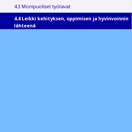
4.3 Monipuoliset työtavat
4.4 Leikki kehityksen, oppimisen ja hyvinvoinnin
lähteenä
4.5 Oppimisen alueet
4.6 Kieleen ja kulttuuriin liittyviä tarkentavia
näkökulmia
5. Lapsen tuki
6. Vaihtoehtoiseen pedagogiikkaan tai erityiseen
katsomukseen perustuva varhaiskasvatus
7. Toiminnan arviointi ja kehittäminen
varhaiskasvatuksessa
Liitteitä ja materiaalia