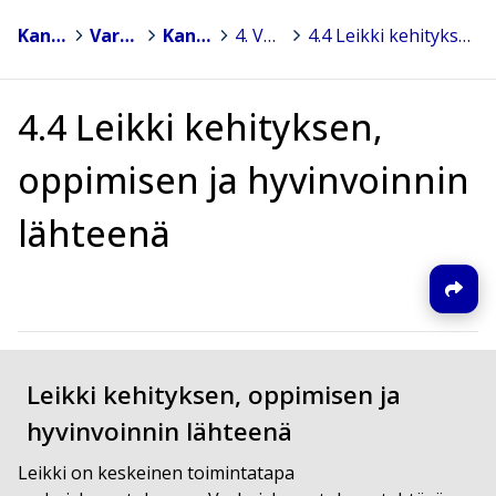
Kannonkoski
>
Varhaiskasvatus
>
Kannonkosken varhaiskasvatussuunnitelma 2022
>
4. Varhaiskasvatuksen pedagogisen toiminnan suunnittelu ja toteuttaminen
>
4.4 Leikki kehityksen, oppimisen ja hyvinvoinnin lähteenä
4.4 Leikki kehityksen,
oppimisen ja hyvinvoinnin
lähteenä
Leikki kehityksen, oppimisen ja
hyvinvoinnin lähteenä
Leikki on keskeinen toimintatapa