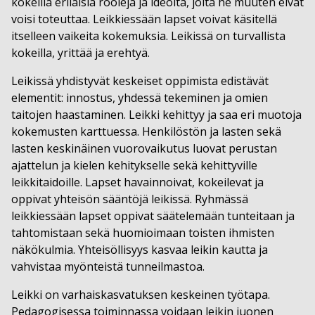
kokeilla erilaisia rooleja ja ideoita, joita he muuten eivät
voisi toteuttaa. Leikkiessään lapset voivat käsitellä
itselleen vaikeita kokemuksia. Leikissä on turvallista
kokeilla, yrittää ja erehtyä.
Leikissä yhdistyvät keskeiset oppimista edistävät
elementit: innostus, yhdessä tekeminen ja omien
taitojen haastaminen. Leikki kehittyy ja saa eri muotoja
kokemusten karttuessa. Henkilöstön ja lasten sekä
lasten keskinäinen vuorovaikutus luovat perustan
ajattelun ja kielen kehitykselle sekä kehittyville
leikkitaidoille. Lapset havainnoivat, kokeilevat ja
oppivat yhteisön sääntöjä leikissä. Ryhmässä
leikkiessään lapset oppivat säätelemään tunteitaan ja
tahtomistaan sekä huomioimaan toisten ihmisten
näkökulmia. Yhteisöllisyys kasvaa leikin kautta ja
vahvistaa myönteistä tunneilmastoa.
Leikki on varhaiskasvatuksen keskeinen työtapa.
Pedagogisessa toiminnassa voidaan leikin juonen