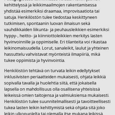
kehittelyssä ja leikkimaailmojen rakentamisessa
yhdistää esimerkiksi draamaa, improvisaatiota tai
satuja. Henkilöstön tulee tiedostaa keskittyneen
tutkimisen, spontaanin luovan ilmaisun sekä
vauhdikkaiden liikunta- ja peuhausleikkien esimerkiksi
hyppy-, heitto- ja kiinniottoleikkien merkitys lasten
hyvinvoinnille ja oppimiselle. Eri tilanteita voi rikastaa
leikinomaisuudella. Lorut, sanaleikit, laulut ja yhteinen
hassuttelu vahvistavat myönteistä ilmapiiriä, mikä
tukee oppimista ja hyvinvointia.
Henkilöstön tehtävä on turvata leikin edellytykset
inklusiivisten periaatteiden mukaisesti, ohjata leikkiä
sopivalla tavalla ja huolehtia siitä, että jokaisella
lapsella on mahdollisuus olla osallisena yhteisissä
leikeissä omien taitojensa ja valmiuksiensa mukaisesti.
Henkilöstön tulee suunnitelmallisesti ja tavoitteellisesti
tukea lasten leikin kehittymistä sekä ohjata sitä joko
leikin ulkopuolelta tai olemalla itse mukana leikissä.