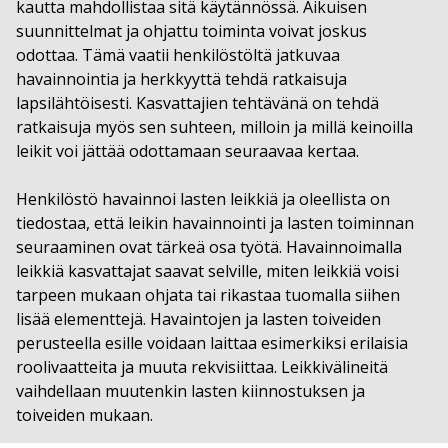
kautta mahdollistaa sitä käytännössä. Aikuisen
suunnittelmat ja ohjattu toiminta voivat joskus
odottaa. Tämä vaatii henkilöstöltä jatkuvaa
havainnointia ja herkkyyttä tehdä ratkaisuja
lapsilähtöisesti. Kasvattajien tehtävänä on tehdä
ratkaisuja myös sen suhteen, milloin ja millä keinoilla
leikit voi jättää odottamaan seuraavaa kertaa.
Henkilöstö havainnoi lasten leikkiä ja oleellista on
tiedostaa, että leikin havainnointi ja lasten toiminnan
seuraaminen ovat tärkeä osa työtä. Havainnoimalla
leikkiä kasvattajat saavat selville, miten leikkiä voisi
tarpeen mukaan ohjata tai rikastaa tuomalla siihen
lisää elementtejä. Havaintojen ja lasten toiveiden
perusteella esille voidaan laittaa esimerkiksi erilaisia
roolivaatteita ja muuta rekvisiittaa. Leikkivälineitä
vaihdellaan muutenkin lasten kiinnostuksen ja
toiveiden mukaan.