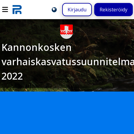
Kirjaudu
Rekisteröidy
Kannonkosken
varhaiskasvatussuunnitelm
2022