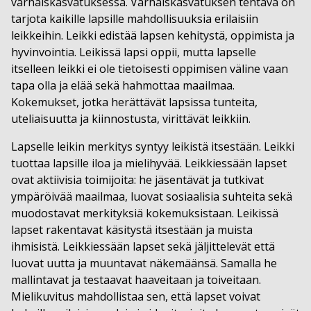
varhaiskasvatuksessa. Varhaiskasvatuksen tehtävä on
tarjota kaikille lapsille mahdollisuuksia erilaisiin
leikkeihin. Leikki edistää lapsen kehitystä, oppimista ja
hyvinvointia. Leikissä lapsi oppii, mutta lapselle
itselleen leikki ei ole tietoisesti oppimisen väline vaan
tapa olla ja elää sekä hahmottaa maailmaa.
Kokemukset, jotka herättävät lapsissa tunteita,
uteliaisuutta ja kiinnostusta, virittävät leikkiin.
Lapselle leikin merkitys syntyy leikistä itsestään. Leikki
tuottaa lapsille iloa ja mielihyvää. Leikkiessään lapset
ovat aktiivisia toimijoita: he jäsentävät ja tutkivat
ympäröivää maailmaa, luovat sosiaalisia suhteita sekä
muodostavat merkityksiä kokemuksistaan. Leikissä
lapset rakentavat käsitystä itsestään ja muista
ihmisistä. Leikkiessään lapset sekä jäljittelevät että
luovat uutta ja muuntavat näkemäänsä. Samalla he
mallintavat ja testaavat haaveitaan ja toiveitaan.
Mielikuvitus mahdollistaa sen, että lapset voivat