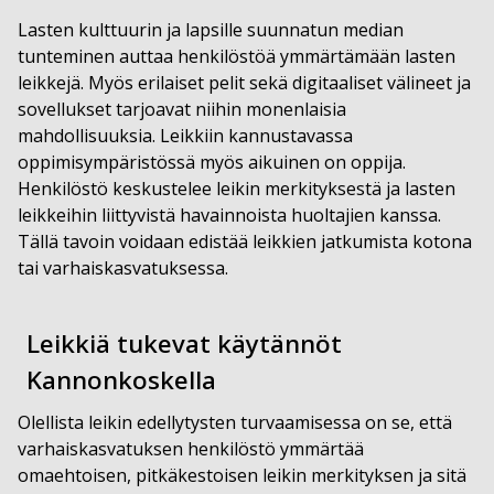
Lasten kulttuurin ja lapsille suunnatun median
tunteminen auttaa henkilöstöä ymmärtämään lasten
leikkejä. Myös erilaiset pelit sekä digitaaliset välineet ja
sovellukset tarjoavat niihin monenlaisia
mahdollisuuksia. Leikkiin kannustavassa
oppimisympäristössä myös aikuinen on oppija.
Henkilöstö keskustelee leikin merkityksestä ja lasten
leikkeihin liittyvistä havainnoista huoltajien kanssa.
Tällä tavoin voidaan edistää leikkien jatkumista kotona
tai varhaiskasvatuksessa.
Leikkiä tukevat käytännöt
Kannonkoskella
Olellista leikin edellytysten turvaamisessa on se, että
varhaiskasvatuksen henkilöstö ymmärtää
omaehtoisen, pitkäkestoisen leikin merkityksen ja sitä