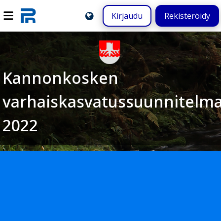
Kirjaudu
Rekisteröidy
Kannonkosken
varhaiskasvatussuunnitelm
2022