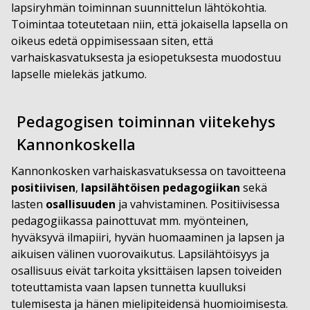
lapsiryhmän toiminnan suunnittelun lähtökohtia.
Toimintaa toteutetaan niin, että jokaisella lapsella on
oikeus edetä oppimisessaan siten, että
varhaiskasvatuksesta ja esiopetuksesta muodostuu
lapselle mielekäs jatkumo.
Pedagogisen toiminnan viitekehys
Kannonkoskella
Kannonkosken varhaiskasvatuksessa on tavoitteena
positiivisen
,
lapsilähtöisen pedagogiikan
sekä
lasten
osallisuuden
ja vahvistaminen. Positiivisessa
pedagogiikassa painottuvat mm. myönteinen,
hyväksyvä ilmapiiri, hyvän huomaaminen ja lapsen ja
aikuisen välinen vuorovaikutus. Lapsilähtöisyys ja
osallisuus eivät tarkoita yksittäisen lapsen toiveiden
toteuttamista vaan lapsen tunnetta kuulluksi
tulemisesta ja hänen mielipiteidensä huomioimisesta.