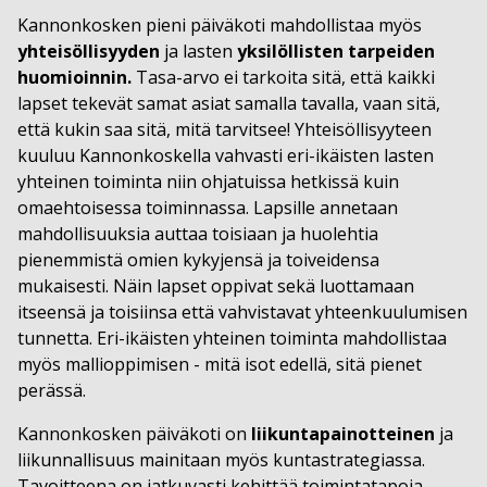
Kannonkosken pieni päiväkoti mahdollistaa myös
yhteisöllisyyden
ja lasten
yksilöllisten tarpeiden
huomioinnin.
Tasa-arvo ei tarkoita sitä, että kaikki
lapset tekevät samat asiat samalla tavalla, vaan sitä,
että kukin saa sitä, mitä tarvitsee! Yhteisöllisyyteen
kuuluu Kannonkoskella vahvasti eri-ikäisten lasten
yhteinen toiminta niin ohjatuissa hetkissä kuin
omaehtoisessa toiminnassa. Lapsille annetaan
mahdollisuuksia auttaa toisiaan ja huolehtia
pienemmistä omien kykyjensä ja toiveidensa
mukaisesti. Näin lapset oppivat sekä luottamaan
itseensä ja toisiinsa että vahvistavat yhteenkuulumisen
tunnetta. Eri-ikäisten yhteinen toiminta mahdollistaa
myös mallioppimisen - mitä isot edellä, sitä pienet
perässä.
Kannonkosken päiväkoti on
liikuntapainotteinen
ja
liikunnallisuus mainitaan myös kuntastrategiassa.
Tavoitteena on jatkuvasti kehittää toimintatapoja