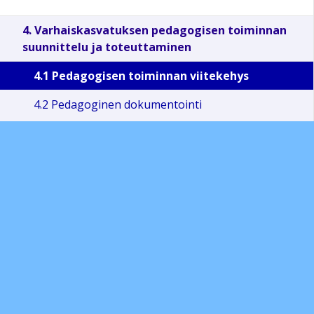
4. Varhaiskasvatuksen pedagogisen toiminnan
suunnittelu ja toteuttaminen
4.1 Pedagogisen toiminnan viitekehys
4.2 Pedagoginen dokumentointi
4.3 Monipuoliset työtavat
4.4 Leikki kehityksen, oppimisen ja hyvinvoinnin
lähteenä
4.5 Oppimisen alueet
4.6 Kieleen ja kulttuuriin liittyviä tarkentavia
näkökulmia
5. Lapsen tuki