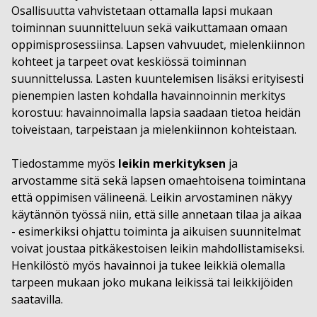
Osallisuutta vahvistetaan ottamalla lapsi mukaan
toiminnan suunnitteluun sekä vaikuttamaan omaan
oppimisprosessiinsa. Lapsen vahvuudet, mielenkiinnon
kohteet ja tarpeet ovat keskiössä toiminnan
suunnittelussa. Lasten kuuntelemisen lisäksi erityisesti
pienempien lasten kohdalla havainnoinnin merkitys
korostuu: havainnoimalla lapsia saadaan tietoa heidän
toiveistaan, tarpeistaan ja mielenkiinnon kohteistaan.
Tiedostamme myös
leikin merkityksen
ja
arvostamme sitä sekä lapsen omaehtoisena toimintana
että oppimisen välineenä. Leikin arvostaminen näkyy
käytännön työssä niin, että sille annetaan tilaa ja aikaa
- esimerkiksi ohjattu toiminta ja aikuisen suunnitelmat
voivat joustaa pitkäkestoisen leikin mahdollistamiseksi.
Henkilöstö myös havainnoi ja tukee leikkiä olemalla
tarpeen mukaan joko mukana leikissä tai leikkijöiden
saatavilla.