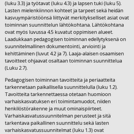
(luku 3.3) ja työtavat (luku 4.3) ja lapsen tuki (luku 5).
Lasten mielenkiinnon kohteet ja tarpeet sekä heidän
kasvuympäristöönsä liittyvät merkitykselliset asiat ovat
toiminnan suunnittelun lähtökohtana. Lähtökohtana
ovat myös luvussa 4.5 kuvatut oppimisen alueet.
Laadukkaan pedagogisen toiminnan edellytyksenä on
suunnitelmallinen dokumentointi, arviointi ja
kehittäminen (luvut 4.2 ja 7). Laaja-alaisen osaamisen
tavoitteet ohjaavat osaltaan toiminnan suunnittelua
(Luku 2.7).
Pedagogisen toiminnan tavoitteita ja periaatteita
tarkennetaan paikallisella suunnittelulla (luku 1.2).
Tavoitteita tarkennettaessa otetaan huomioon
varhaiskasvatuksen eri toimintamuodot, niiden
henkilöstörakenne ja muut ominaispiirteet.
Varhaiskasvatussuunnitelman perusteet ja sitä
tarkentava paikallinen suunnittelu sekä lasten
varhaiskasvatussuunnitelmat (luku 1.3) ovat