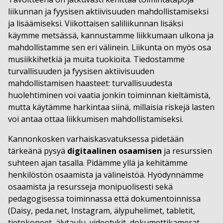
liikunnan ja fyysisen aktiivisuuden mahdollistamiseksi
ja lisäämiseksi. Viikottaisen saliliikunnan lisäksi
käymme metsässä, kannustamme liikkumaan ulkona ja
mahdollistamme sen eri välinein. Liikunta on myös osa
musiikkihetkiä ja muita tuokioita. Tiedostamme
turvallisuuden ja fyysisen aktiivisuuden
mahdollistamisen haasteet: turvallisuudesta
huolehtiminen voi vaatia jonkin toiminnan kieltämistä,
mutta käytämme harkintaa siinä, millaisia riskejä lasten
voi antaa ottaa liikkumisen mahdollistamiseksi.
Kannonkosken varhaiskasvatuksessa pidetään
tärkeänä pysyä
digitaalinen
osaamisen
ja resurssien
suhteen ajan tasalla. Pidämme yllä ja kehitämme
henkilöstön osaamista ja välineistöä. Hyödynnämme
osaamista ja resursseja monipuolisesti sekä
pedagogisessa toiminnassa että dokumentoinnissa
(Daisy, peda.net, Instagram, älypuhelimet, tabletit,
tietokoneet, älytaulu, videotykit, dokumettikamerat,