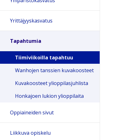
Ympäristökasvatus
Yrittäjyyskasvatus
Tapahtumia
Tiimiviikoilla tapahtuu
Wanhojen tanssien kuvakoosteet
Kuvakoosteet ylioppilasjuhlista
Honkajoen lukion ylioppilaita
Oppiaineiden sivut
Liikkuva opiskelu