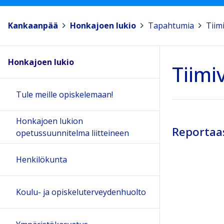
Kankaanpää
>
Honkajoen lukio
>
Tapahtumia
>
Tiim
Honkajoen lukio
Tiimi
Tule meille opiskelemaan!
Honkajoen lukion
Reportaas
opetussuunnitelma liitteineen
Henkilökunta
Koulu- ja opiskeluterveydenhuolto