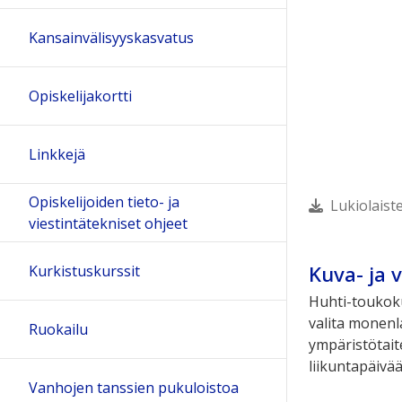
Kansainvälisyyskasvatus
Opiskelijakortti
Linkkejä
Opiskelijoiden tieto- ja
Lukiolaist
viestintätekniset ohjeet
Kuva- ja 
Kurkistuskurssit
Huhti-toukokuu
valita monenla
Ruokailu
ympäristötaite
liikuntapäivää
Vanhojen tanssien pukuloistoa