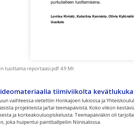
en tuottama reportaasi.pdf 4.9 Mt
videomateriaalia tiimiviikolta kevätlukuk
n vaihteessa vietettiin Honkajoen lukiossa ja Yhteiskoululla 
isista projekteista ja/tai teemapäivistä. Koko viikon kestäviä
esta ja korkeakouluopiskelusta. Teemapäiviäkin oli tarjolla: 
n, joka huipentui paintballpeliin Niinisalossa.