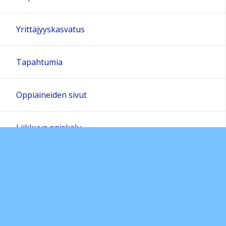
Yrittäjyyskasvatus
Tapahtumia
Oppiaineiden sivut
Liikkuva opiskelu
Kansainvälisyyskasvatus
Opiskelijakortti
Linkkejä