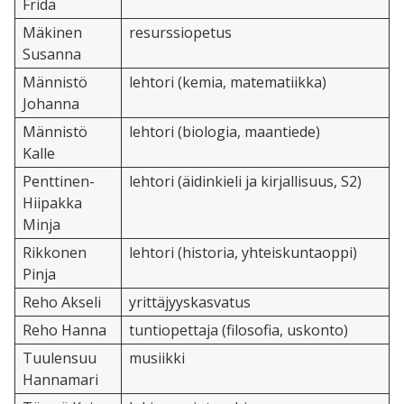
Frida
Mäkinen
resurssiopetus
Susanna
Männistö
lehtori (kemia, matematiikka)
Johanna
Männistö
lehtori (biologia, maantiede)
Kalle
Penttinen-
lehtori (äidinkieli ja kirjallisuus, S2)
Hiipakka
Minja
Rikkonen
lehtori (historia, yhteiskuntaoppi)
Pinja
Reho Akseli
yrittäjyyskasvatus
Reho Hanna
tuntiopettaja (filosofia, uskonto)
Tuulensuu
musiikki
Hannamari