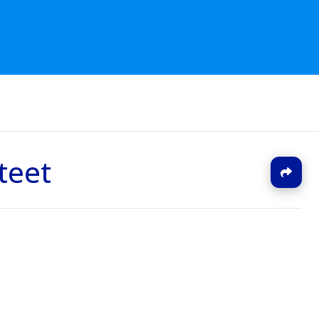
teet
J