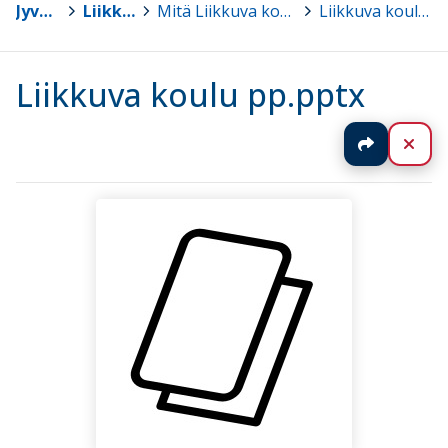
Jyväskylä
>
Liikkuva koulu
>
Mitä Liikkuva koulu on ? -powerpoint diat
>
Liikkuva koulu pp.pptx
Liikkuva koulu pp.pptx
Jaa
Sul