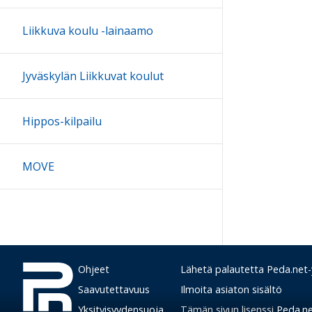
Liikkuva koulu -lainaamo
Jyväskylän Liikkuvat koulut
Hippos-kilpailu
MOVE
Ohjeet
Lähetä palautetta Peda.net-y
Saavutettavuus
Ilmoita asiaton sisältö
Yksityisyydensuoja
Tämän sivun lisenssi
Peda.net