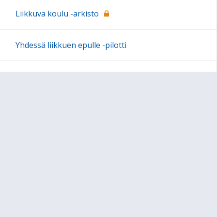
Liikkuva koulu -arkisto
Yhdessä liikkuen epulle -pilotti
Liikkuva koulu -lainaamo
Jyväskylän Liikkuvat koulut
Hippos-kilpailu
MOVE