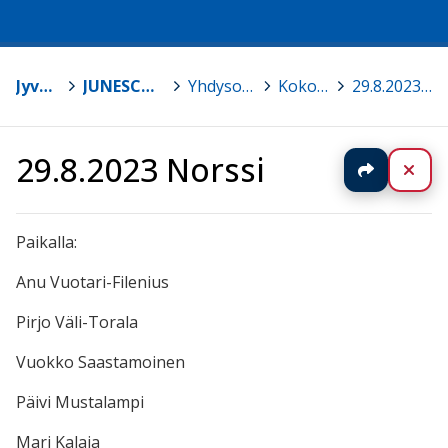
Jyväskylä
>
JUNESCO-kouluverkosto
>
Yhdysopettajien intra
>
Kokousmuistiot
>
29.8.2023 Norssi
29.8.2023 Norssi
Jaa
Sul
Paikalla:
Anu Vuotari-Filenius
Pirjo Väli-Torala
Vuokko Saastamoinen
Päivi Mustalampi
Mari Kalaja