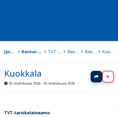
Jyväskylä
>
Kasvun ja oppimisen TVT-tuki
>
TVT-tarvikelainaamo
>
Bee-Bot -robotit
>
BeeBot, setti 3
>
Kuokkala
Kuokkala
Jaa
Sul
25. toukokuuta 2026 - 29. toukokuuta 2026
TVT-tarvikelainaamo