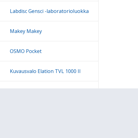
Labdisc Gensci -laboratorioluokka
Makey Makey
OSMO Pocket
Kuvausvalo Elation TVL 1000 II
Sony kuulokesetti
Ohjeet
Lähetä palautetta Peda.net-y