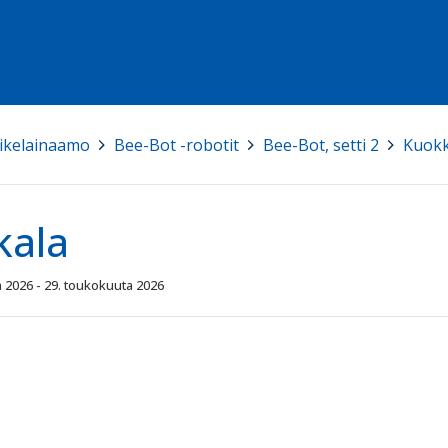
ikelainaamo
>
Bee-Bot -robotit
>
Bee-Bot, setti 2
>
Kuokk
kala
 2026 - 29. toukokuuta 2026