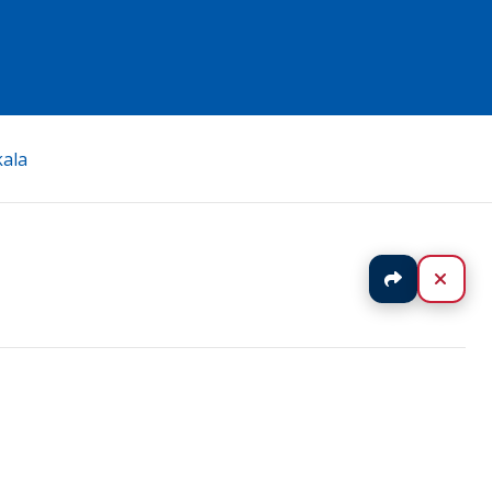
ala
Jaa
Sulj