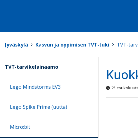
Jyväskylä
>
Kasvun ja oppimisen TVT-tuki
>
TVT-tarv
TVT-tarvikelainaamo
Kuok
Lego Mindstorms EV3
25. toukokuuta
Lego Spike Prime (uutta)
Micro:bit