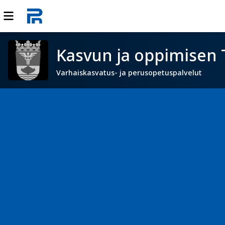
Kasvun ja oppimisen 
Varhaiskasvatus- ja perusopetuspalvelut