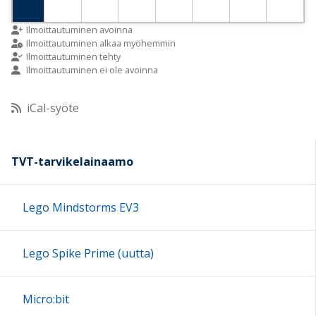
9:00
Ilmoittautuminen avoinna
Ilmoittautuminen alkaa myöhemmin
Ilmoittautuminen tehty
Ilmoittautuminen ei ole avoinna
10:00
iCal-syöte
11:00
12:00
TVT-tarvikelainaamo
13:00
Lego Mindstorms EV3
14:00
Lego Spike Prime (uutta)
15:00
Micro:bit