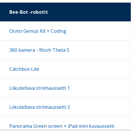
16:00
Bee-Bot -robotit
17:00
Osmo Genius Kit + Coding
18:00
360 kamera - Ricoh Theta S
19:00
Catchbox Lite
20:00
Liikuteltava striimaussetti 1
21:00
Liikuteltava striimaussetti 2
22:00
Panorama Green screen + iPad mini kuvaussetti
23:00