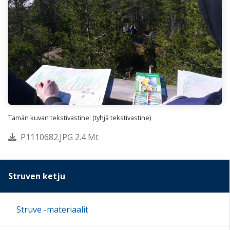
Tämän kuvan tekstivastine: (tyhjä tekstivastine)
P1110682.JPG 2.4 Mt
Struven ketju
Struve -materiaalit