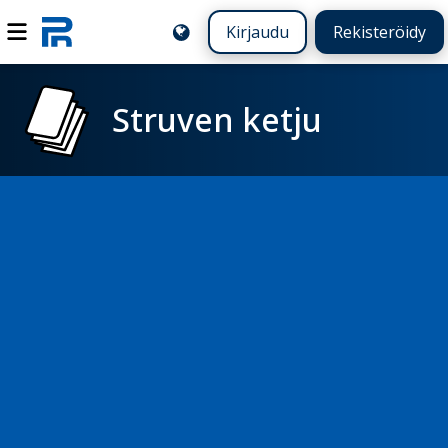
Kirjaudu
Rekisteröidy
Struven ketju