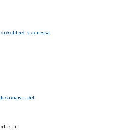
rintokohteet_suomessa
hekokonaisuudet
hda.html