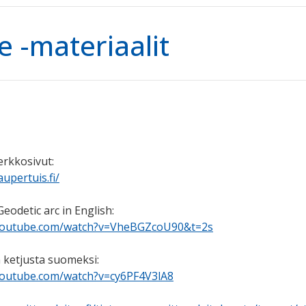
e -materiaalit
erkkosivut:
upertuis.fi/
eodetic arc in English:
youtube.com/watch?v=VheBGZcoU90&t=2s
 ketjusta suomeksi:
youtube.com/watch?v=cy6PF4V3lA8