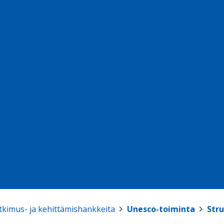
tkimus- ja kehittämishankkeita
>
Unesco-toiminta
>
Str