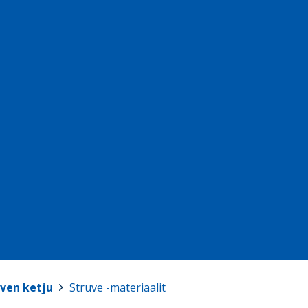
uven ketju
>
Struve -materiaalit