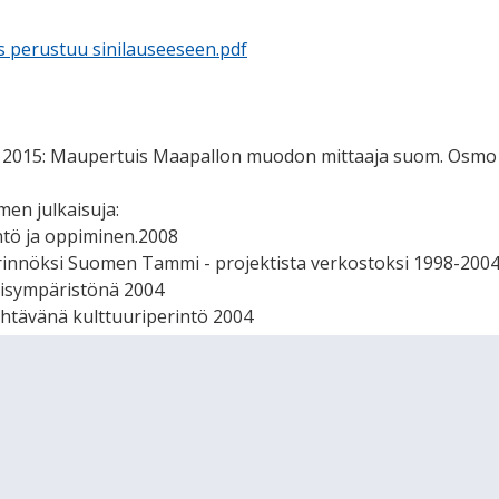
 perustuu sinilauseeseen.pdf
, 2015: Maupertuis Maapallon muodon mittaaja suom. Osmo 
n julkaisuja:
ntö ja oppiminen.2008
rinnöksi Suomen Tammi - projektista verkostoksi 1998-2004
sympäristönä 2004
ehtävänä kulttuuriperintö 2004
luonnonperintö - eheää oppimista. 2002
ö - tutki ja opi. 2001
nnön kauneus, hyvyys ja totuus. 2000
iajassa. Suomen UNESCO-toimikunnan julkaisuja n:o 76, 1999