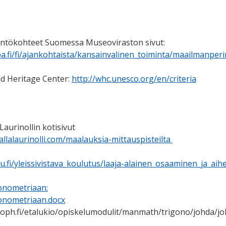
ntökohteet Suomessa Museoviraston sivut:
a.fi/fi/ajankohtaista/kansainvalinen_toiminta/maailmanpe
 Heritage Center:
http://whc.unesco.org/en/criteria
 Laurinollin kotisivut
allalaurinolli.com/maalauksia-mittauspisteilta
u.fi/yleissivistava_koulutus/laaja-alainen_osaaminen_ja_ai
onometriaan:
gonometriaan.docx
oph.fi/etalukio/opiskelumodulit/manmath/trigono/johda/jo