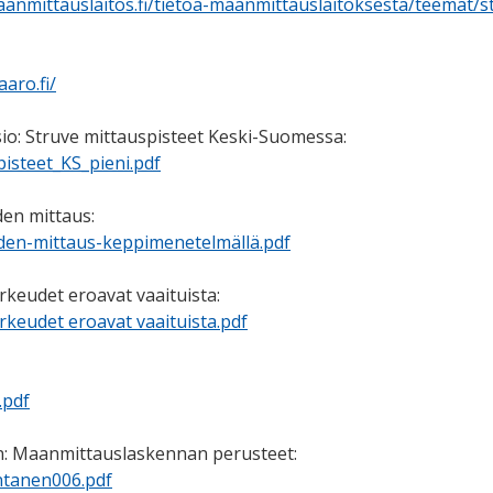
anmittauslaitos.fi/tietoa-maanmittauslaitoksesta/teemat/s
aaro.fi/
io: Struve mittauspisteet Keski-Suomessa:
isteet_KS_pieni.pdf
en mittaus:
en-mittaus-keppimenetelmällä.pdf
keudet eroavat vaaituista:
keudet eroavat vaaituista.pdf
.pdf
n: Maanmittauslaskennan perusteet:
ntanen006.pdf