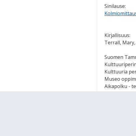
Sinilause:
Kolmiomittaus
Kirjallisuus:
Terrall, Mary
Suomen Tamme
Kulttuuriperi
Kulttuuria pe
Museo oppimi
Aikapolku - t
Kultturi- ja 
Maailmanperint
Kulttuuriperi
ritarit reaal