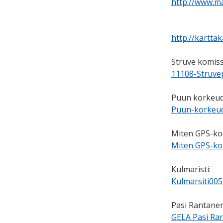
http://www.ma
http://karttak
Struve komiss
11108-Struvep
Puun korkeud
Puun-korkeud
Miten GPS-kor
Miten GPS-kor
Kulmaristi:
Kulmarsiti005
Pasi Rantane
GELA Pasi Ra