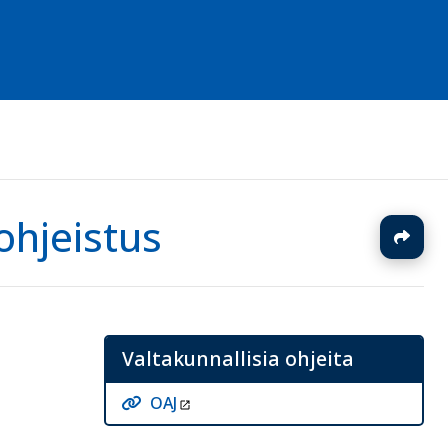
ohjeistus
J
Valtakunnallisia ohjeita
OAJ