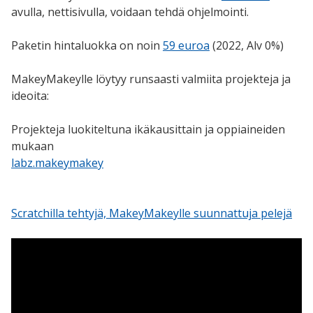
avulla, nettisivulla, voidaan tehdä ohjelmointi.
Paketin hintaluokka on noin
59 euroa
(2022, Alv 0%)
MakeyMakeylle löytyy runsaasti valmiita projekteja ja
ideoita:
Projekteja luokiteltuna ikäkausittain ja oppiaineiden
mukaan
labz.makeymakey
Scratchilla tehtyjä, MakeyMakeylle suunnattuja pelejä