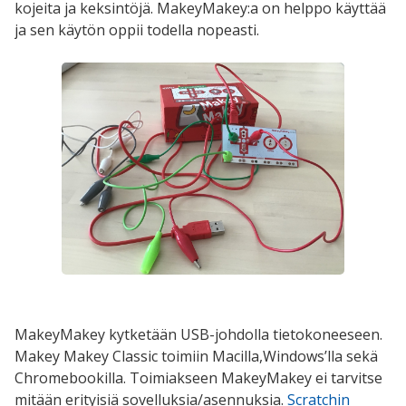
kojeita ja keksintöjä. MakeyMakey:a on helppo käyttää
ja sen käytön oppii todella nopeasti.
MakeyMakey kytketään USB-johdolla tietokoneeseen.
Makey Makey Classic toimiin Macilla,Windows’lla sekä
Chromebookilla.
Toimiakseen MakeyMakey ei tarvitse
mitään erityisiä sovelluksia/asennuksia.
Scratchin