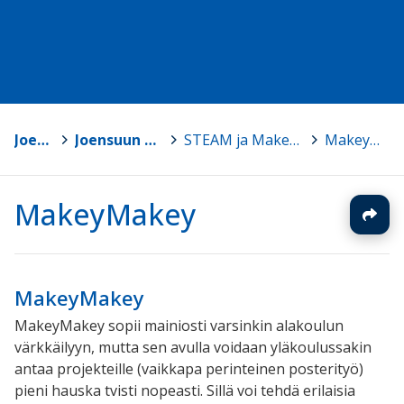
Joensuu
>
Joensuun Mediakeskus
>
STEAM ja Makerkulttuuri ohjeita
>
MakeyMakey
MakeyMakey
MakeyMakey
MakeyMakey sopii mainiosti varsinkin alakoulun
värkkäilyyn, mutta sen avulla voidaan yläkoulussakin
antaa projekteille (vaikkapa perinteinen posterityö)
pieni hauska tvisti nopeasti. Sillä voi tehdä erilaisia