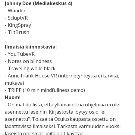
Johnny Doe (Mediakeskus 4)
- Wander
- ScluptVR
- KingSpray
- TiltBrush
Ilmaisia kiinnostavia:
- YouTubeVR
- Notes on blindness
- Traveling while black
- Anne Frank House VR (internetyhteyttä ei tarvita,
mukava)
- TRIPP (10 min mindfullness demo)
Huom
!
- On mahdollista, että yllämainittua ohjelmaa ei ole
asennettu laseihin. Kirjastosta löytyy osio "ei
asennettu". Toisaalta Oculuskaupasta ostettu on
ladattavissa ilmaiseksi. Tarkasta varmuuden vuoksi
laseista ohjelmat, joita aiot käyttää.