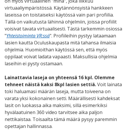
on myös virtuaalinen "minä", joka liikkuu
virtuaaliympäristössä. Käytännönsyistä hankkeen
laseissa on toistaiseksi käytössä vain pari profiilia.
Tällä on vaikutusta lähinnä ohjelmiin, joissa profiilit
voisivat tavata virtuaalisesti. Tästä tarkemmin osiossa
"
Yhteistoiminta VR:ssä
". Profiileihin pystyy lataamaan
lasien kautta Oculuskaupasta mitä tahansa ilmaisia
ohjelmia. Huomioithan käytössä sen, että myös
oppilaat voivat ladata vapaasti. Maksullisia ohjelmia
laseihin ei pysty ostamaan.
Lainattavia laseja on yhteensä 16 kpl. Olemme
tehneet näistä kaksi 8kpl lasien settiä.
Voit lainata
toki haluamasi määrän laseja, mutta toiveena on
varata yksi kokonainen setti. Määrällisesti kahdeksat
lasit on luokassa aika maksimi, sillä esimerkiksi
hyvälaatuinen 360 video tarvitsee aika paljon
nettikaistaa. Toisaalta tämä määrä pysyy paremmin
opettajan hallinnassa.