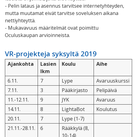
- Pelin lataus ja asennus tarvitsee internetyhteyden,
mutta muutamat eivät tarvitse soveluksen aikana
nettiyhteyttä.
- Mukavavuus määritelmät ovat poimittu
Oculuskaupan arvioinneista.
VR-projekteja syksyltä 2019
Ajankohta
Lasien
Koulu
Aihe
lkm
6.11.
7
Lype
Avaruuskurssi
7.11.
3
Pääkirjasto
Pelipäivä
11.-12.11.
9
JYK
Avaruus
14.11.
8
LightaBot
Koulutus
20.11.
7
Lype (1-7)
21.11.-28.11.
6
Rääkkylä (8,
10-14)