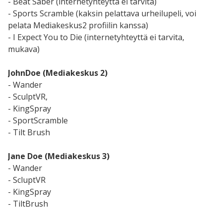
- Beat Saber (internetyhteyttä ei tarvita)
- Sports Scramble (kaksin pelattava urheilupeli, voi
pelata Mediakeskus2 profiilin kanssa)
- I Expect You to Die (internetyhteyttä ei tarvita,
mukava)
JohnDoe (Mediakeskus 2)
- Wander
- SculptVR,
- KingSpray
- SportScramble
- Tilt Brush
Jane Doe (Mediakeskus 3)
- Wander
- ScluptVR
- KingSpray
- TiltBrush