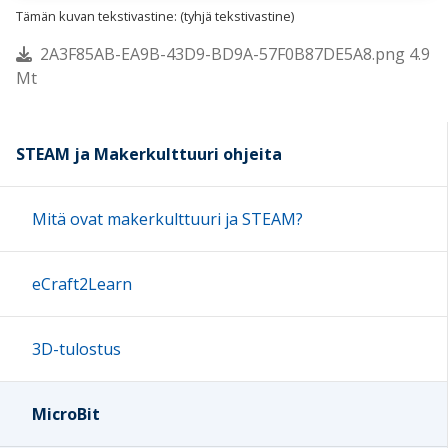
Tämän kuvan tekstivastine: (tyhjä tekstivastine)
2A3F85AB-EA9B-43D9-BD9A-57F0B87DE5A8.png 4.9
Mt
STEAM ja Makerkulttuuri ohjeita
Mitä ovat makerkulttuuri ja STEAM?
eCraft2Learn
3D-tulostus
MicroBit