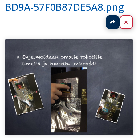
BD9A-57F0B87DE5A8.png
Jaa
Sul