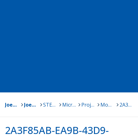
Joensuu
>
Joensuun Mediakeskus
>
STEAM ja Makerkulttuuri ohjeita
>
MicroBit
>
Projekti: 1. lk robotit
>
Monialainen projekti alkuopetukseen
>
2A3F85AB-EA9B-43D9-BD9A-57F0B87DE5A8.png
2A3F85AB-EA9B-43D9-