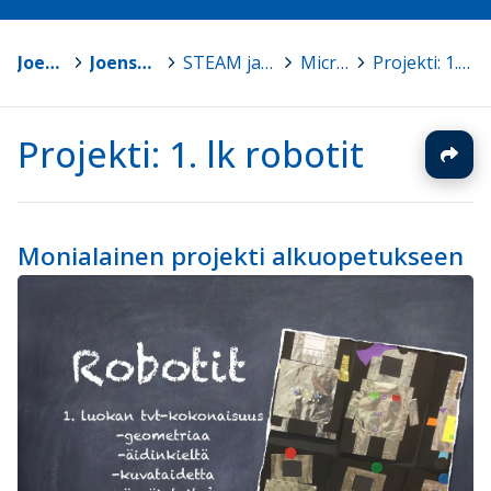
Joensuu
>
Joensuun Mediakeskus
>
STEAM ja Makerkulttuuri ohjeita
>
MicroBit
>
Projekti: 1. lk robotit
Projekti: 1. lk robotit
Monialainen projekti alkuopetukseen