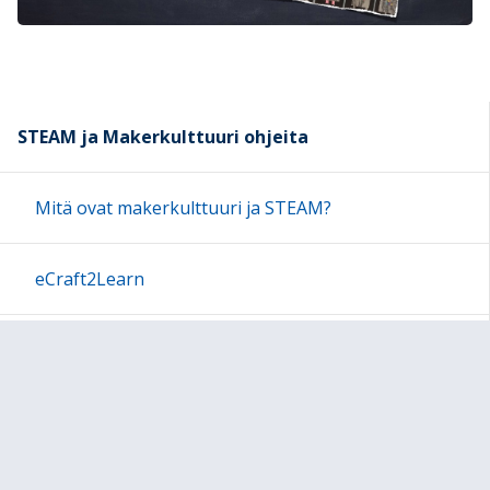
STEAM ja Makerkulttuuri ohjeita
Mitä ovat makerkulttuuri ja STEAM?
eCraft2Learn
3D-tulostus
MicroBit
Projekti: Flipperi!