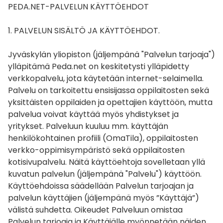
PEDA.NET-PALVELUN KÄYTTÖEHDOT
1. PALVELUN SISÄLTÖ JA KÄYTTÖEHDOT.
Jyväskylän yliopiston (jäljempänä "Palvelun tarjoaja")
ylläpitämä Peda.net on keskitetysti ylläpidetty
verkkopalvelu, jota käytetään internet-selaimella.
Palvelu on tarkoitettu ensisijassa oppilaitosten sekä
yksittäisten oppilaiden ja opettajien käyttöön, mutta
palvelua voivat käyttää myös yhdistykset ja
yritykset. Palveluun kuuluu mm. käyttäjän
henkilökohtainen profiili (OmaTila), oppilaitosten
verkko-oppimisympäristö sekä oppilaitosten
kotisivupalvelu. Näitä käyttöehtoja sovelletaan yllä
kuvatun palvelun (jäljempänä "Palvelu") käyttöön.
Käyttöehdoissa säädellään Palvelun tarjoajan ja
palvelun käyttäjien (jäljempänä myös ”Käyttäjä”)
välistä suhdetta. Oikeudet Palveluun omistaa
Palvelun tarjoaja ja Käyttäjälle myönnetään näiden