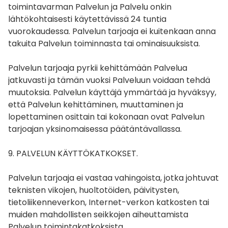
toimintavarman Palvelun ja Palvelu onkin
lähtökohtaisesti käytettävissä 24 tuntia
vuorokaudessa. Palvelun tarjoaja ei kuitenkaan anna
takuita Palvelun toiminnasta tai ominaisuuksista.
Palvelun tarjoaja pyrkii kehittämään Palvelua
jatkuvasti ja tämän vuoksi Palveluun voidaan tehdä
muutoksia. Palvelun käyttäjä ymmärtää ja hyväksyy,
että Palvelun kehittäminen, muuttaminen ja
lopettaminen osittain tai kokonaan ovat Palvelun
tarjoajan yksinomaisessa päätäntävallassa.
9. PALVELUN KÄYTTÖKATKOKSET.
Palvelun tarjoaja ei vastaa vahingoista, jotka johtuvat
teknisten vikojen, huoltotöiden, päivitysten,
tietoliikenneverkon, Internet-verkon katkosten tai
muiden mahdollisten seikkojen aiheuttamista
Palvelun toimintakatkoksista.