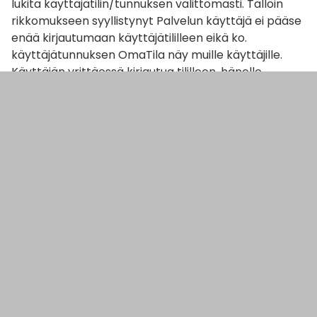
lukita käyttäjätilin/tunnuksen välittömästi. Tällöin
rikkomukseen syyllistynyt Palvelun käyttäjä ei pääse
enää kirjautumaan käyttäjätililleen eikä ko.
käyttäjätunnuksen OmaTila näy muille käyttäjille.
Käyttäjän yrittäessä kirjautua tililleen, hänelle
ilmoitetaan tunnuksen olevan lukittu ja ilmoitetaan
Palvelun tarjoajan yhteystiedot rikkomuksen
seuraamusten selvittämiseksi. Mikäli Käyttäjä ottaa
yhteyden Palvelun tarjoajaan 90 vuorokauden
kuluessa käyttäjätunnuksen lukitsemisesta, Palvelun
tarjoaja ja Käyttäjä voivat keskustella rikkomuksen
seuraamuksista ja mahdollisesta Palvelun käytön
jatkamisesta, mikäli rikkomus ei ole vakava. Mikäli
Käyttäjä ei ota yhteyttä Palvelun tarjoajaan 90
vuorokauden kuluessa , voidaan käyttäjätili poistaa
kokonaan.
11. KÄYTTÄJÄTILIN LUKITSEMINEN/POISTAMINEN
MUULLA KUIN KÄYTTÖEHTOJEN RIKKOMISEN