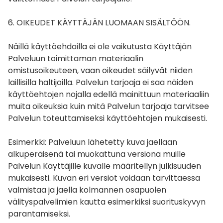
6. OIKEUDET KÄYTTÄJÄN LUOMAAN SISÄLTÖÖN.
Näillä käyttöehdoilla ei ole vaikutusta Käyttäjän
Palveluun toimittaman materiaalin
omistusoikeuteen, vaan oikeudet säilyvät niiden
laillisilla haltijoilla. Palvelun tarjoaja ei saa näiden
käyttöehtojen nojalla edellä mainittuun materiaaliin
muita oikeuksia kuin mitä Palvelun tarjoaja tarvitsee
Palvelun toteuttamiseksi käyttöehtojen mukaisesti.
Esimerkki: Palveluun lähetetty kuva jaellaan
alkuperäisenä tai muokattuna versiona muille
Palvelun Käyttäjille kuvalle määritellyn julkisuuden
mukaisesti. Kuvan eri versiot voidaan tarvittaessa
valmistaa ja jaella kolmannen osapuolen
välityspalvelimien kautta esimerkiksi suorituskyvyn
parantamiseksi.