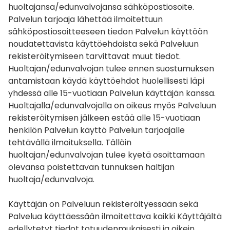
huoltajansa/edunvalvojansa sähköpostiosoite.
Palvelun tarjoaja lähettää ilmoitettuun
sähköpostiosoitteeseen tiedon Palvelun käyttöön
noudatettavista käyttöehdoista sekä Palveluun
rekisteröitymiseen tarvittavat muut tiedot.
Huoltajan/edunvalvojan tulee ennen suostumuksen
antamistaan käydä käyttöehdot huolellisesti läpi
yhdessä alle 15-vuotiaan Palvelun käyttäjän kanssa.
Huoltajalla/edunvalvojalla on oikeus myös Palveluun
rekisteröitymisen jälkeen estää alle 15-vuotiaan
henkilön Palvelun käyttö Palvelun tarjoajalle
tehtävällä ilmoituksella. Tällöin
huoltajan/edunvalvojan tulee kyetä osoittamaan
olevansa poistettavan tunnuksen haltijan
huoltaja/edunvalvoja.
Käyttäjän on Palveluun rekisteröityessään sekä
Palvelua käyttäessään ilmoitettava kaikki Käyttäjältä
edellytetyt tiedot totuudenmukaisesti ja oikein.