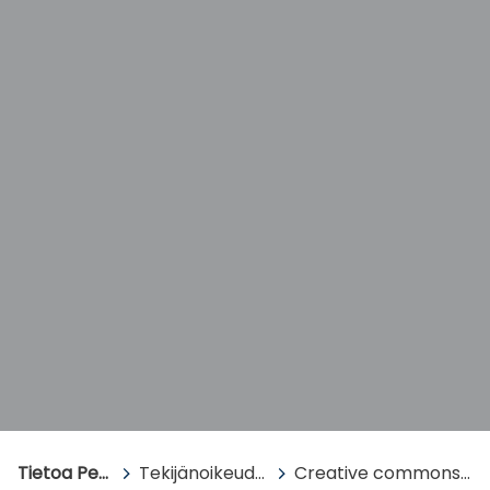
Tietoa Peda.netistä
>
Tekijänoikeudet ja lisenssit
>
Creative commons (CC BY)