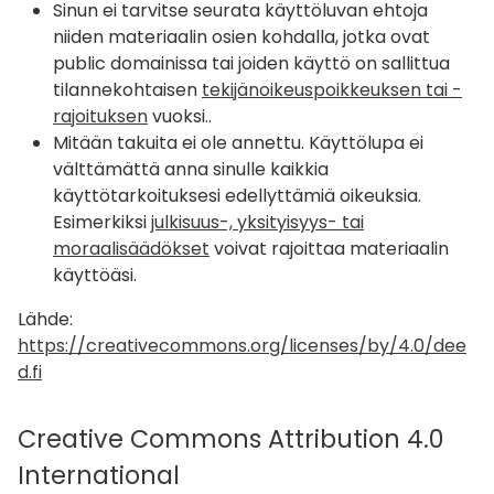
Sinun ei tarvitse seurata käyttöluvan ehtoja
niiden materiaalin osien kohdalla, jotka ovat
public domainissa tai joiden käyttö on sallittua
tilannekohtaisen
tekijänoikeuspoikkeuksen tai -
rajoituksen
vuoksi..
Mitään takuita ei ole annettu. Käyttölupa ei
välttämättä anna sinulle kaikkia
käyttötarkoituksesi edellyttämiä oikeuksia.
Esimerkiksi
julkisuus-, yksityisyys- tai
moraalisäädökset
voivat rajoittaa materiaalin
käyttöäsi.
Lähde:
https://creativecommons.org/licenses/by/4.0/dee
d.fi
Creative Commons Attribution 4.0
International