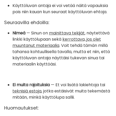
Käyttöluvan antaja ei voi vetää näitä vapauksia
pois niin kauan kun seuraat käyttöluvan ehtoja.
Seuraavilla ehdoilla:
Nimeä
— Sinun on
mainittava tekijät
, näytettävä
linkki käyttölupaan sekä
kerrottava, jos olet
muuntanut materiaalia
. Voit tehdä tämän millä
tahansa kohtuullisella tavalla, mutta et niin, että
käyttöluvan antaja näyttäisi tukevan sinua tai
materiaalin käyttöäsi.
Ei muita rajoituksia
— Et voi lisätä lakiehtoja tai
teknisiä estoja
, jotka estäisivät muita tekemästä
mitään, minkä käyttölupa sallii.
Huomautukset: