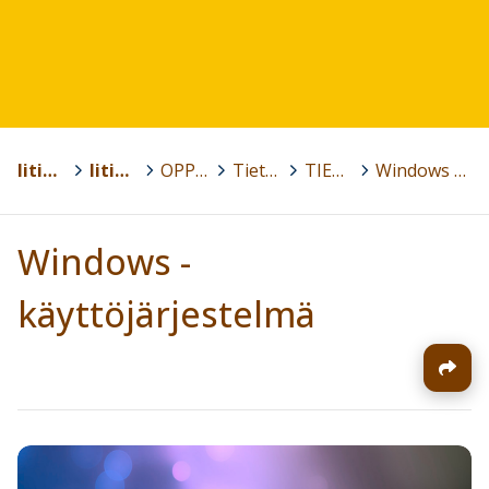
Iitin kunta
>
Iitin lukio
>
OPPIAINEET
>
Tietotekniikka
>
TIE1 - Lukiolaisen digitaidot
>
Windows -käyttöjärjestelmä
Windows -
käyttöjärjestelmä