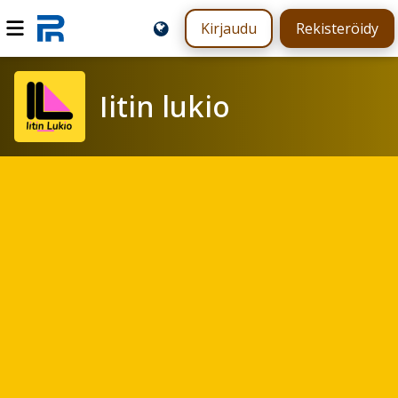
Kirjaudu
Rekisteröidy
Iitin lukio