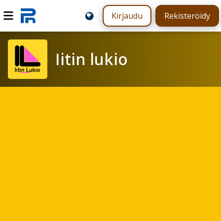
Kirjaudu
Rekisteröidy
Iitin lukio