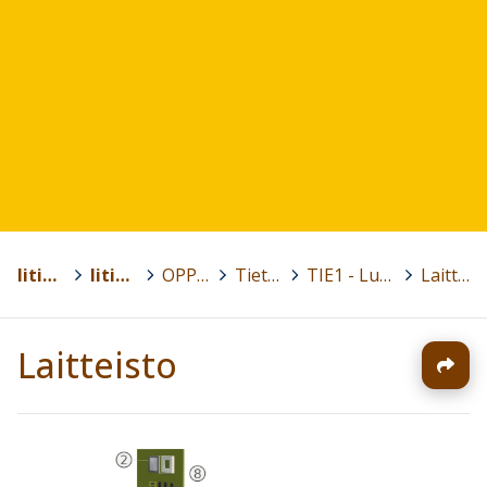
Iitin kunta
>
Iitin lukio
>
OPPIAINEET
>
Tietotekniikka
>
TIE1 - Lukiolaisen digitaidot
>
Laitteisto
Laitteisto