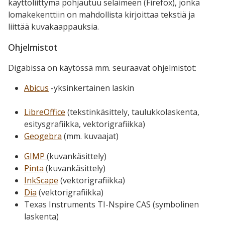
käyttöliittymä pohjautuu selaimeen (Firefox), jonka
lomakekenttiin on mahdollista kirjoittaa tekstiä ja
liittää kuvakaappauksia.
Ohjelmistot
Digabissa on käytössä mm. seuraavat ohjelmistot:
Abicus
-yksinkertainen laskin
LibreOffice
(tekstinkäsittely, taulukkolaskenta,
esitysgrafiikka, vektorigrafiikka)
Geogebra
(mm. kuvaajat)
GIMP
(kuvankäsittely)
Pinta
(kuvankäsittely)
InkScape
(vektorigrafiikka)
Dia
(vektorigrafiikka)
Texas Instruments TI-Nspire CAS (symbolinen
laskenta)