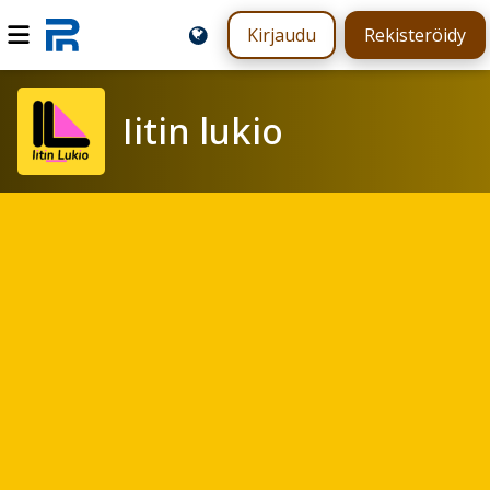
Kirjaudu
Rekisteröidy
Iitin lukio