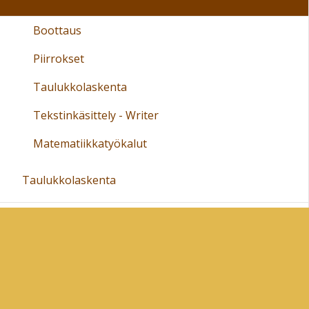
Boottaus
Piirrokset
Taulukkolaskenta
Tekstinkäsittely - Writer
Matematiikkatyökalut
Taulukkolaskenta
Tiedon määrän yksiköt ja binääriluvut
Tietoturva