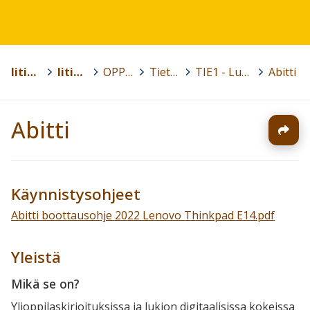
Iitin kunta
>
Iitin lukio
>
OPPIAINEET
>
Tietotekniikka
>
TIE1 - Lukiolaisen digitaidot
>
Abitti
Abitti
Käynnistysohjeet
Abitti boottausohje 2022 Lenovo Thinkpad E14.pdf
Yleistä
Mikä se on?
Ylioppilaskirjoituksissa ja lukion digitaalisissa kokeissa