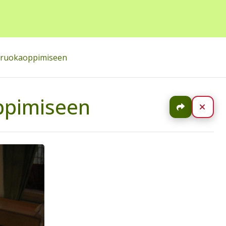
a ruokaoppimiseen
ppimiseen
Jaa
Sulj