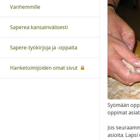
Vanhemmille
Saperea kansainvälisesti
Sapere-työkirjoja ja -oppaita
Hanketoimijoiden omat sivut
Syömään oppi
oppimat asiat
Jos seuraamme
asioita. Lapsi