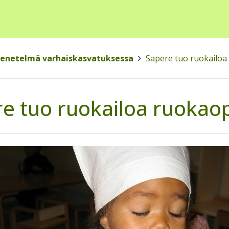
menetelmä varhaiskasvatuksessa
>
Sapere tuo ruokailo
e tuo ruokailoa ruokao