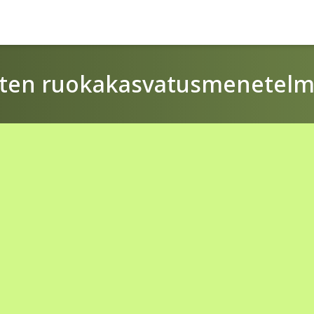
asten ruokakasvatusmenetelm