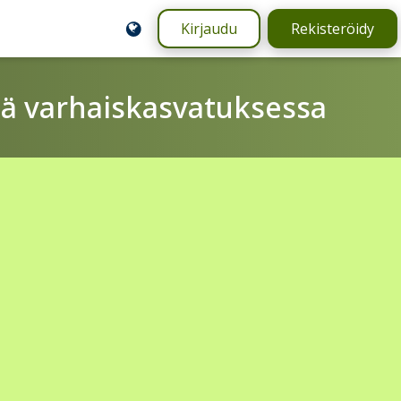
Kirjaudu
Rekisteröidy
ä varhaiskasvatuksessa