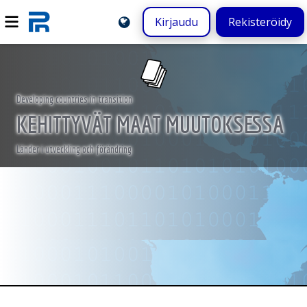
Kirjaudu
Rekisteröidy
Developing countries in transition
KEHITTYVÄT MAAT MUUTOKSESSA
Länder i utveckling och förändring