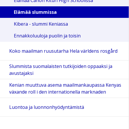
Elämää Canon Kituri High Schoolissa
Elämää slummissa
Kibera - slummi Keniassa
Ennakkoluuloja puolin ja toisin
Koko maailman ruusutarha Hela världens rosgård
Slummista suomalaisten tutkijoiden oppaaksi ja
avustajaksi
Kenian muuttuva asema maailmankaupassa Kenyas
växande roll i den internationella marknaden
Luontoa ja luonnonhyödyntämistä