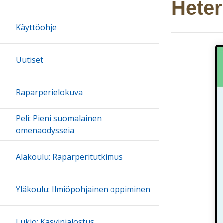
Heter
Käyttöohje
Uutiset
Raparperielokuva
Peli: Pieni suomalainen
omenaodysseia
Alakoulu: Raparperitutkimus
Yläkoulu: Ilmiöpohjainen oppiminen
Lukio: Kasvinjalostus