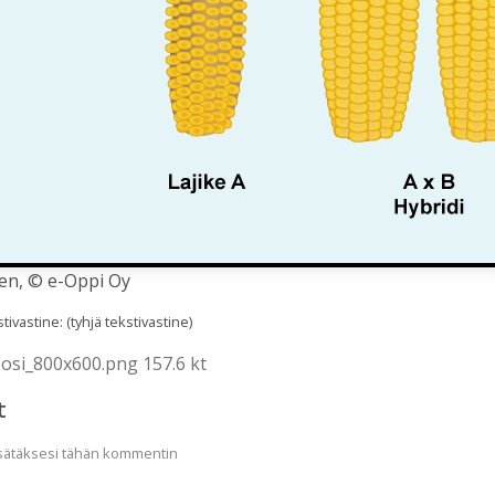
en, © e-Oppi Oy
ivastine: (tyhjä tekstivastine)
osi_800x600.png 157.6 kt
t
lisätäksesi tähän kommentin