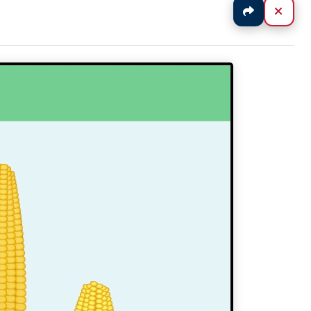
Jaa
Sulj