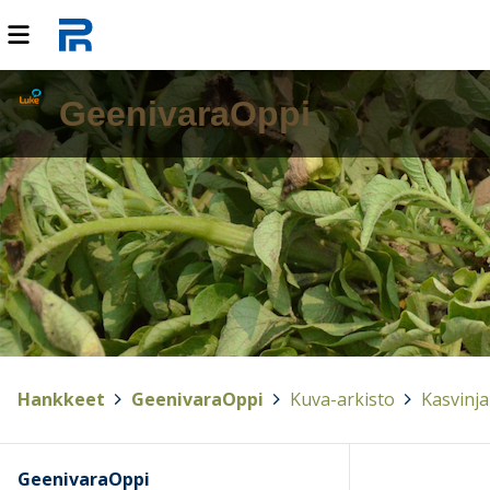
GeenivaraOppi
Hankkeet
>
GeenivaraOppi
>
Kuva-arkisto
>
Kasvinja
GeenivaraOppi