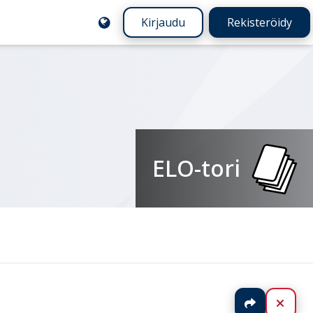
Kirjaudu
Rekisteröidy
ELO-tori
Jaa
Sulj