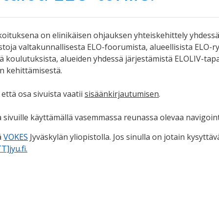
koituksena on elinikäisen ohjauksen yhteiskehittely yhdessä 
istoja valtakunnallisesta ELO-foorumista, alueellisista ELO-r
stä koulutuksista, alueiden yhdessä järjestämistä ELOLIV-t
n kehittämisestä.
ttä osa sivuista vaatii
sisäänkirjautumisen
.
a sivuille käyttämällä vasemmassa reunassa olevaa navigoint
ä
VOKES
Jyväskylän yliopistolla. Jos sinulla on jotain kysytt
]jyu.fi.