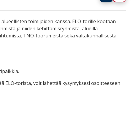
alueellisten toimijoiden kanssa. ELO-torille kootaan
yhmistä ja niiden kehittämisryhmistä, alueilla
apahtumista, TNO-foorumeista sekä valtakunnallisesta
ipalkkia.
ävää ELO-torista, voit lähettää kysymyksesi osoitteeseen