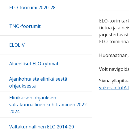
ELO-foorumi 2020-28
ELO-torin tar
TNO-foorumit
tietoa ja aine
järjestettävi
ELO-toiminna
ELOLIV
Huomaathan, e
Alueelliset ELO-ryhmät
Voit navigoid
Ajankohtaista elinikäisestä
Sivua ylläpitä
ohjauksesta
vokes-info[ÄTT
Elinikäisen ohjauksen
valtakunnallinen kehittäminen 2022-
2024
Valtakunnallinen ELO 2014-20