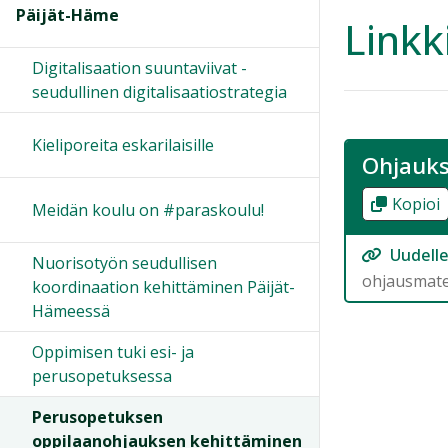
Päijät-Häme
Linkk
Digitalisaation suuntaviivat -
seudullinen digitalisaatiostrategia
Kieliporeita eskarilaisille
Ohjauks
Kopioi
Meidän koulu on #paraskoulu!
Uudelle
Nuorisotyön seudullisen
ohjausmater
koordinaation kehittäminen Päijät-
Hämeessä
Oppimisen tuki esi- ja
perusopetuksessa
Perusopetuksen
oppilaanohjauksen kehittäminen