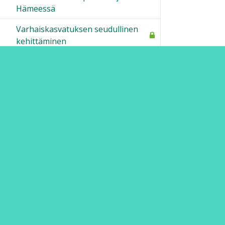
Hämeessä
Varhaiskasvatuksen seudullinen
kehittäminen
Verkostoperuskoulu
Välineitä varhennettuun
kielenopetukseen
Erätauko ja Skididialogi
Ohjeet
Lähetä palautetta Peda.net-y
Saavutettavuus
Ilmoita asiaton sisältö