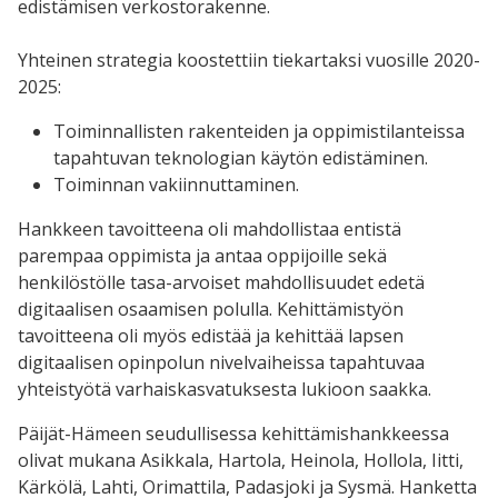
edistämisen verkostorakenne.
Yhteinen strategia
koostettiin
tiekartaksi
vuosille 2020-
2025:
Toiminnallisten
rakenteiden ja oppimistilanteissa
tapahtuvan teknologian käytön
edistäminen.
Toiminnan vakiinnuttaminen.
Hankkeen tavoitteena oli mahdollistaa entistä
parempaa oppimista ja
antaa oppijoille sekä
henkilöstölle tasa-arvoiset mahdollisuudet edetä
digitaalisen osaamisen polulla. Kehittämistyön
tavoitteena oli myös
edistää ja kehittää lapsen
digitaalisen opinpolun nivelvaiheissa
tapahtuvaa
yhteistyötä varhaiskasvatuksesta lukioon saakka.
Päijät-Hämeen seudullisessa kehittämishankkeessa
olivat mukana Asikkala, Hartola, Heinola, Hollola, Iitti,
Kärkölä, Lahti, Orimattila, Padasjoki ja Sysmä. Hanketta