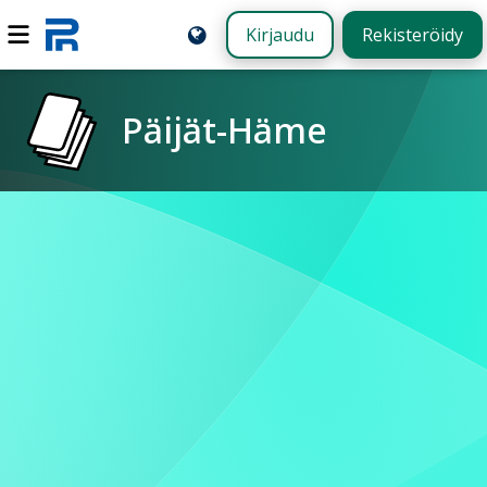
Kirjaudu
Rekisteröidy
Päijät-Häme