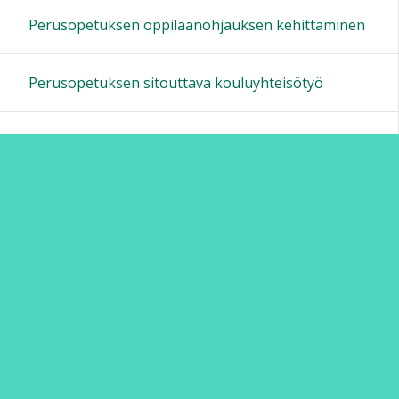
Perusopetuksen oppilaanohjauksen kehittäminen
Perusopetuksen sitouttava kouluyhteisötyö
Tutoropettajatoiminta
Turvallinen koulupäivä Päijät-Hämeessä
Varhaiskasvatuksen seudullinen kehittäminen
Verkostoperuskoulu
Välineitä varhennettuun kielenopetukseen