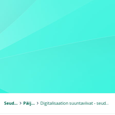
Seudullinen yhteistyö
>
Päijät-Häme
>
Digitalisaation suuntaviivat - seudullinen digitalisaatiostrategia