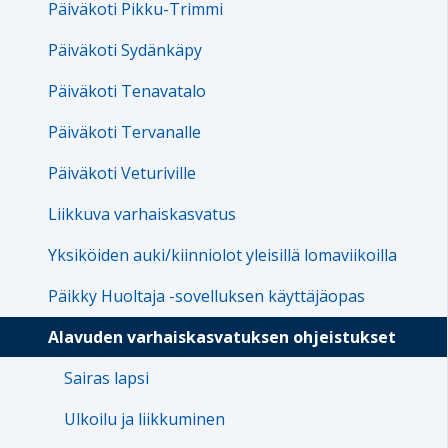
Päiväkoti Pikku-Trimmi
Päiväkoti Sydänkäpy
Päiväkoti Tenavatalo
Päiväkoti Tervanalle
Päiväkoti Veturiville
Liikkuva varhaiskasvatus
Yksiköiden auki/kiinniolot yleisillä lomaviikoilla
Päikky Huoltaja -sovelluksen käyttäjäopas
Alavuden varhaiskasvatuksen ohjeistukset
Sairas lapsi
Ulkoilu ja liikkuminen