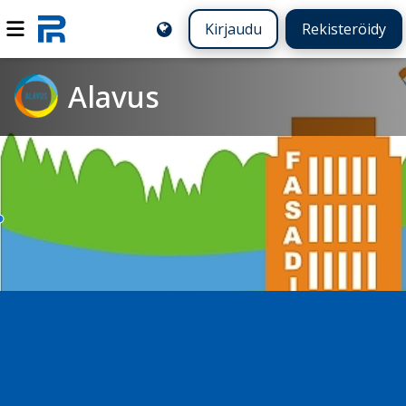
Kirjaudu
Rekisteröidy
Alavus