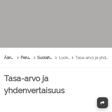
Äänekoski
>
Perusopetus
>
Suolahden yhtenäiskoulu
>
Luokkien sivut
>
Tasa-arvo ja yhdenvertaisuus
Tasa-arvo ja
yhdenvertaisuus