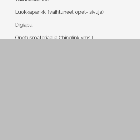
Luokkapankki (vaihtuneet opet- sivuja)
Digiapu
Opetusmateriaalia (thinglink yms.)
Tasa-arvo ja yhdenvertaisuus
Arttu ja Otso ohjeet
Vinkkejä liikuntaan
Oppiaineet
Erityisopetus
Oppilaiden osallistaminen