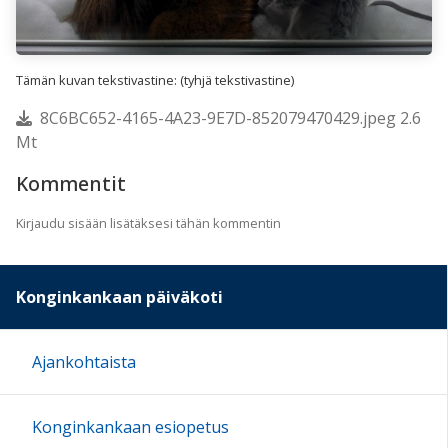
Tämän kuvan tekstivastine: (tyhjä tekstivastine)
8C6BC652-4165-4A23-9E7D-852079470429.jpeg 2.6
Mt
Kommentit
Kirjaudu sisään lisätäksesi tähän kommentin
Konginkankaan päiväkoti
Ajankohtaista
Konginkankaan esiopetus