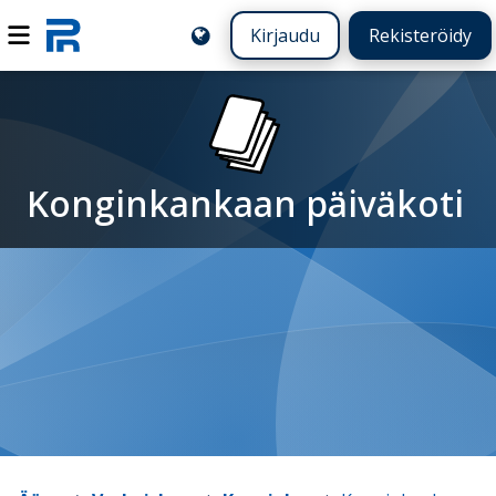
Kirjaudu
Rekisteröidy
Konginkankaan päiväkoti