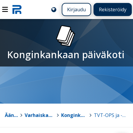
Kirjaudu
Rekisteröidy
Konginkankaan päiväkoti
Äänekoski
>
Varhaiskasvatus ja esiopetus
>
Konginkankaan päiväkoti
>
TVT-OPS ja -materiaalit