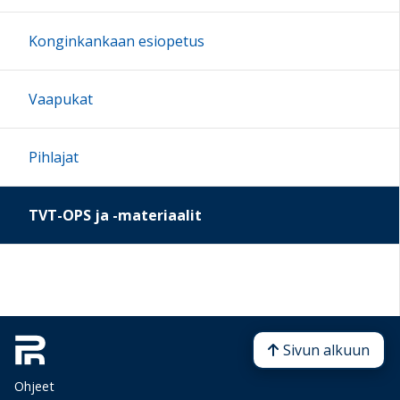
Konginkankaan esiopetus
Vaapukat
Pihlajat
TVT-OPS ja -materiaalit
Sivun alkuun
Ohjeet