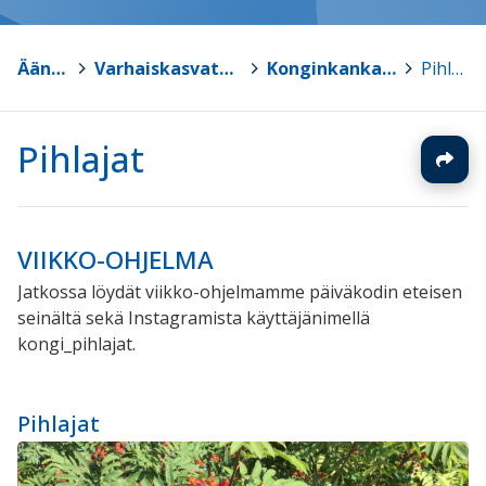
Äänekoski
>
Varhaiskasvatus ja esiopetus
>
Konginkankaan päiväkoti
>
Pihlajat
Pihlajat
VIIKKO-OHJELMA
Jatkossa löydät viikko-ohjelmamme päiväkodin eteisen
seinältä sekä Instagramista käyttäjänimellä
kongi_pihlajat.
Pihlajat