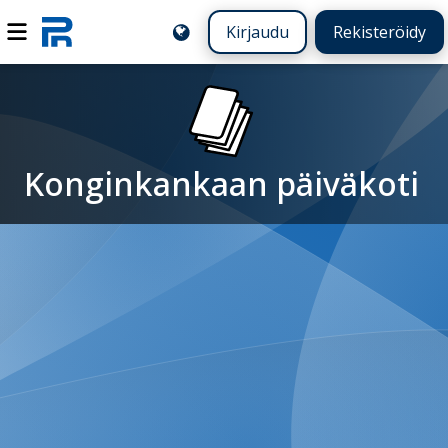
Kirjaudu
Rekisteröidy
Konginkankaan päiväkoti