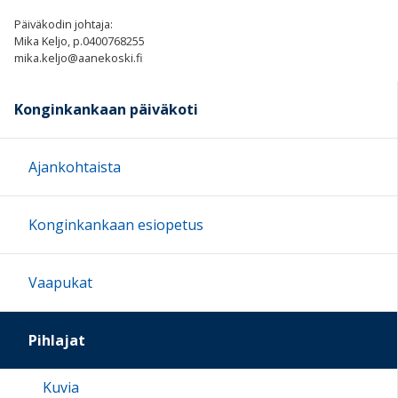
Päiväkodin johtaja:
Mika Keljo, p.0400768255
mika.keljo@aanekoski.fi
Konginkankaan päiväkoti
Ajankohtaista
Konginkankaan esiopetus
Vaapukat
Pihlajat
Kuvia