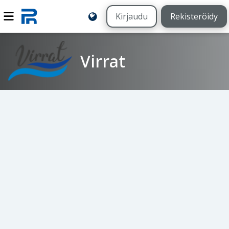
Kirjaudu
Rekisteröidy
Virrat