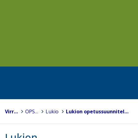
Virrat
>
OPS 2016
>
Lukio
>
Lukion opetussuunnitelman perusteet 2015 (27.10.2015)
Lukion