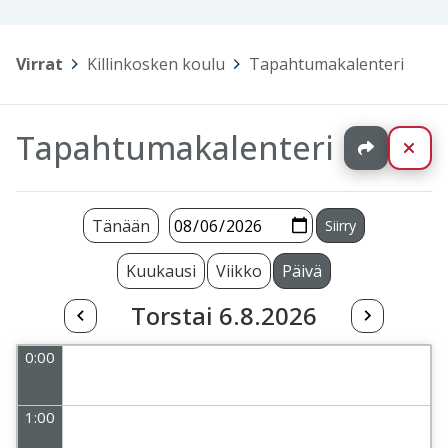
Virrat
>
Killinkosken koulu
>
Tapahtumakalenteri
Tapahtumakalenteri
Jaa
Sul
Tänään
Kuukausi
Viikko
Päivä
Torstai 6.8.2026
0:00
1:00