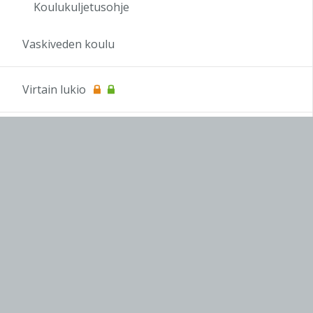
Koulukuljetusohje
Vaskiveden koulu
Virtain lukio
OPS 2016
Koulutus
OAJ
infoTV