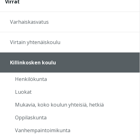
Virrat
17:00
Varhaiskasvatus
18:00
Virtain yhtenäiskoulu
19:00
Killinkosken koulu
20:00
Henkilökunta
21:00
Luokat
22:00
Mukavia, koko koulun yhteisiä, hetkiä
Oppilaskunta
23:00
Vanhempaintoimikunta