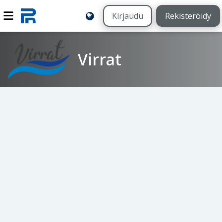
Kirjaudu
Rekisteröidy
Virrat