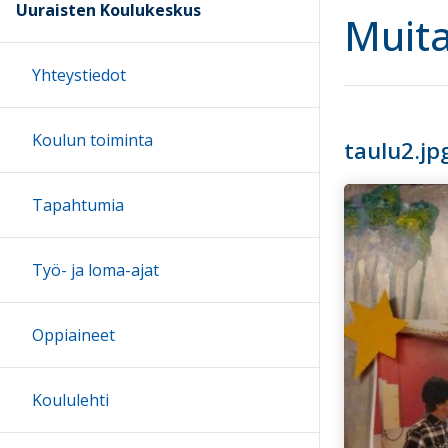
Uuraisten Koulukeskus
Muit
Yhteystiedot
Koulun toiminta
taulu2.jp
Tapahtumia
Työ- ja loma-ajat
Oppiaineet
Koululehti