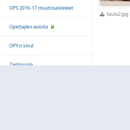
OPS 2016-17 muutosaskeleet
taulu2.jpg 
Opettajien asioita
OPY:n sivut
Tietosuoja
Sivukartta
Ohjeet
Lähetä palautetta Peda.net-y
Saavutettavuus
Ilmoita asiaton sisältö
Yksityisyydensuoja
Tämän sivun lisenssi
Peda.net