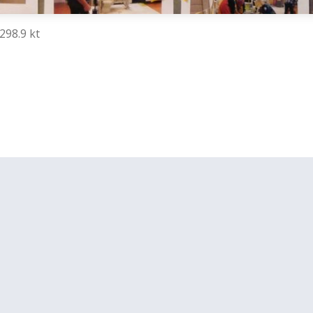
298.9 kt
lläpidolle
-yleislisenssi