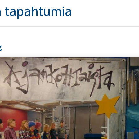
a tapahtumia
g