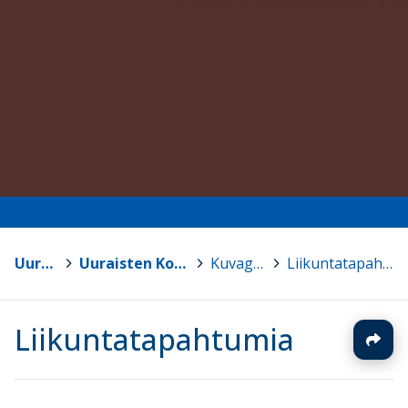
Uurainen
>
Uuraisten Koulukeskus
>
Kuvagalleria
>
Liikuntatapahtumia
Liikuntatapahtumia