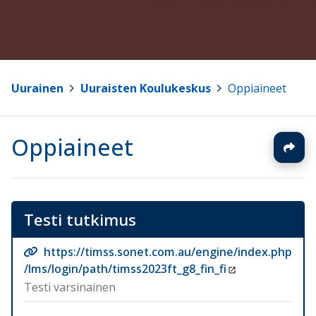
Uurainen
>
Uuraisten Koulukeskus
>
Oppiaineet
Oppiaineet
Testi tutkimus
https://timss.sonet.com.au/engine/index.php
/lms/login/path/timss2023ft_g8_fin_fi
Testi varsinainen