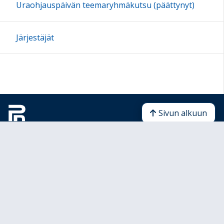
Uraohjauspäivän teemaryhmäkutsu (päättynyt)
Järjestäjät
Sivun alkuun
Ohjeet
Saavutettavuus
Yksityisyydensuoja
Lähetä palautetta Peda.net-ylläpidolle
Ilmoita asiaton sisältö
Tämän sivun lisenssi
Peda.net-yleislisenssi