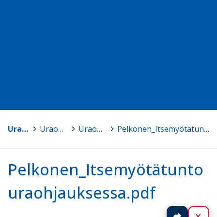
Uraohjauspäivä 2023
>
Uraohjauspäivän teemaryhmät
>
Uraohjauspäivän teemaryhmät
>
Pelkonen_Itsemyötätunto uraohjauksessa.pdf
Pelkonen_Itsemyötätunto
uraohjauksessa.pdf
Jaa
Sul