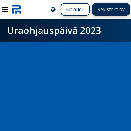
Kirjaudu
Rekisteröidy
Uraohjauspäivä 2023