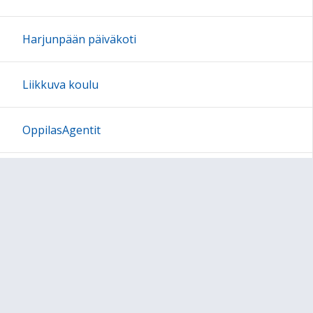
Harjunpään päiväkoti
Liikkuva koulu
OppilasAgentit
Vanhempainyhdistys
Sivukartta
Sivun alkuun
Ohjeet