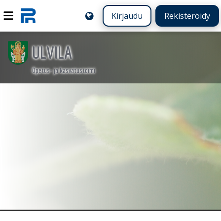
Kirjaudu
Rekisteröidy
ULVILA
Opetus- ja kasvatustoimi