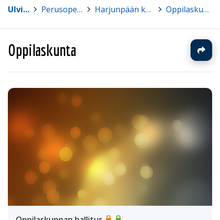
Ulvila
>
Perusopetus
>
Harjunpään koulu
>
Oppilaskunta
Oppilaskunta
Oppilaskunnan hallitus